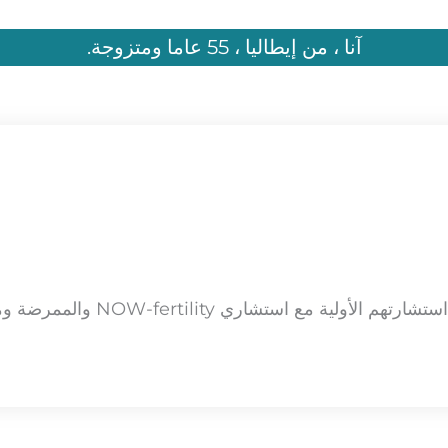
آنا ، من إيطاليا ، 55 عاما ومتزوجة.
أجرت آنا وزوجها استشارتهم الأولية مع است