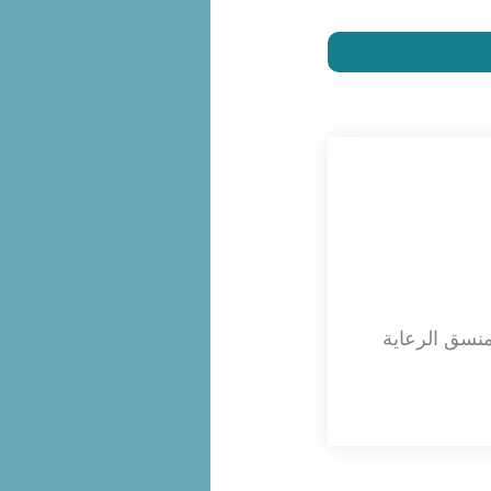
شاري NOW-fertility والممرضة ومنسق الرعاية