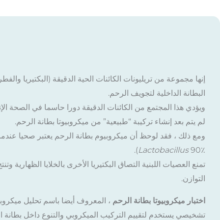
إنها مجموعة من تريليونات الكائنات الحية الدقيقة (البكتيريا وال
البطانة الداخلية لتجويف الرحم.
ويؤدي هذا المجتمع من الكائنات الدقيقة دورا حاسما في الصحة الإنج
لم يتم بعد إنشاء تركيبة “طبيعية” من ميكروبيوتا بطانة الرحم.
ومع ذلك ، فقد لوحظ أن ميكروبيوم بطانة الرحم يعتبر صحيا عندم
Lactobacillus
90٪).
تمنع العصيات اللبنية التصاق البكتيريا الأخرى بالخلايا الظهارية وتن
التوازن.
اختبار ميكروبيوتا بطانة الرحم
، المعروف أيضا باسم تحليل ميكروبيو
تشخيصي يستخدم لتقييم التركيب الميكروبي والتنوع داخل بطانة ا