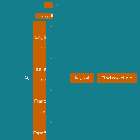
العربية
Engli
sh
Italia
البحث
Find my clinic
اتصل بنا
no
Franç
ais
Españ