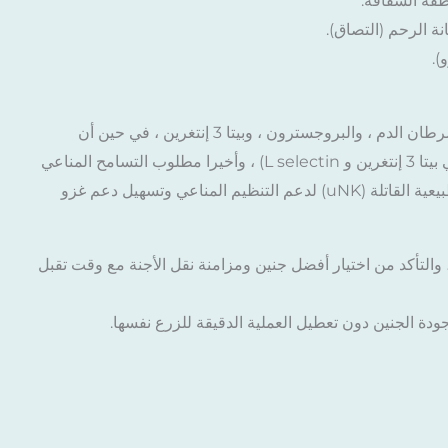
طقة الشفافة.
ة الرحم (التصاق).
).
من أجل التعيين ، يتطلب تطوير pinopods السليم عامل تثبيط سرطان الدم ، والبروجسترون ، وبيتا 3 إنتغرين ، في حين أن
الالتصاق يشمل جزيئات مختلفة ، وخلايا مناعية ، وسيتوكينات (وهي بيتا 3 إنتغرين و L selectin) ، وأخيرا مطلوب التسامح المناعي
للأم بما في ذلك الضامة والخلايا المتغصنة (DCs) وخلايا الرحم الطبيعية القاتلة (uNK) لدعم التنظيم المناعي وتسهيل دعم غزو
 والتأكد من اختيار أفضل جنين ومزامنة نقل الأجنة مع وقت تقبل
ودة الجنين دون تعطيل العملية الدقيقة للزرع نفسها.