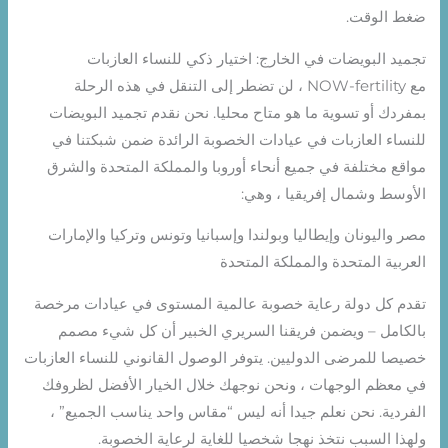
ضغط الوقت.
تجميد البويضات في الخارج: اختيار ذكي للنساء العازبات
مع NOW-fertility ، لن تضطر إلى التنقل في هذه الرحلة
بمفردك أو تسوية ما هو متاح محليا. نحن نقدم تجميد البويضات
للنساء العازبات في عيادات الخصوبة الرائدة ضمن شبكتنا في
مواقع مختلفة في جميع أنحاء أوروبا والمملكة المتحدة والشرق
الأوسط وشمال إفريقيا ، وهي:
مصر واليونان وإيطاليا وبولندا وإسبانيا وتونس وتركيا والإمارات
العربية المتحدة والمملكة المتحدة
تقدم كل دولة رعاية خصوبة عالمية المستوى في عيادات مرخصة
بالكامل – ويضمن فريقنا السريري الخبير أن كل شيء مصمم
خصيصا للمرضى الدوليين. يتوفر الوصول القانوني للنساء العازبات
في معظم الوجهات ، ونحن نوجهك خلال الخيار الأفضل لظروفك
الفردية. نحن نعلم جيدا أنه ليس “مقاس واحد يناسب الجميع” ،
ولهذا السبب نتخذ نهجا شخصيا للغاية لرعاية الخصوبة.