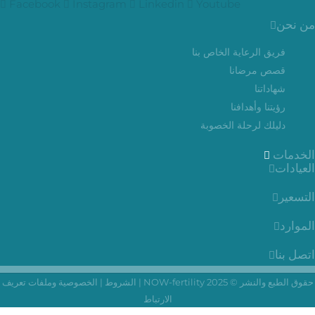
Facebook
Instagram
Linkedin
Youtube
من نحن
فريق الرعاية الخاص بنا
قصص مرضانا
شهاداتنا
رؤيتنا وأهدافنا
دليلك لرحلة الخصوبة
الخدمات
العيادات
التسعير
الموارد
اتصل بنا
حقوق الطبع والنشر © 2025 NOW-fertility |
الشروط
|
الخصوصية وملفات تعريف
الارتباط