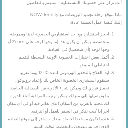
أنت تركز على خصوبتك المستقبلية – سنهتم بالتفاصيل.
ماذا تتوقع: رحلة تجميد البويضات مع NOW-fertility
إليك كيفية عمل العملية عادة:
احجز استشارة مع أحد استشاريي الخصوبة لدينا وممرضة
متخصصة. يمكن أن يكون هذا إما وجها لوجه على Zoom أو
وجها لوجه (أي شخصيا) في العيادة.
أكمل بعض اختبارات الخصوبة الأولية البسيطة لتقييم
احتياطي المبيض.
ابدأ العلاج بالتحفيز الهرموني لمدة 10-12 يوما تقريبا.
سيقوم استشاري الخصوبة الخاص بك بإعداد بروتوكول
تحفيز فردي لك ويمكن شراء الأدوية من الصيدلية الخاصة
بنا وتوصيلها إلى منزلك. يمكن ترتيب المراقبة أثناء الدورة
لك محليا بالقرب من المكان الذي تغادر فيه أو في أي مكان
آخر إذا كنت تفكر في السفر للعمل أو الترفيه.
عندما تكون مستعدا لحصاد بيضك ، سافر إلى موقع العيادة
الذي اخترته. ننصحك بالتخطيط لوقت السفر.