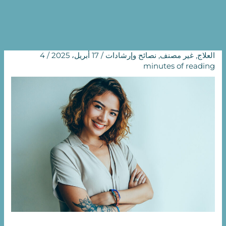
أعزب؟
الرئيسية
غير مصنف
هل يمكنني تجميد بيضتي إذا كنت أعزب؟
العلاج
,
غير مصنف
,
نصائح وإرشادات
/
17 أبريل، 2025
/
4
minutes of reading