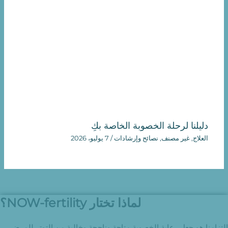
دليلنا لرحلة الخصوبة الخاصة بكِ
العلاج
,
غير مصنف
,
نصائح وإرشادات
/
7 يوليو، 2026
لماذا تختار NOW-fertility؟
التزامنا هو جعل رعاية الخصوبة متاحة وناجحة وخالية من التوتر للمرضى.