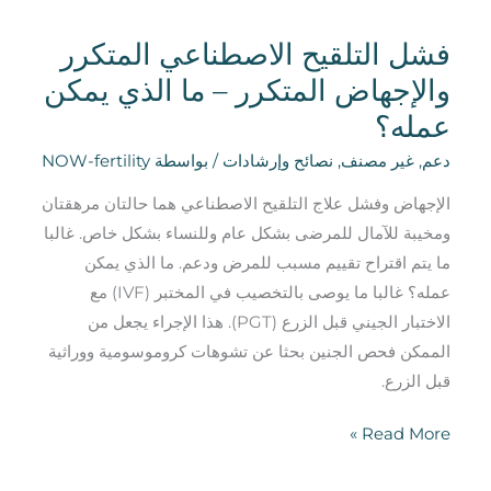
يمكن
فشل التلقيح الاصطناعي المتكرر
عمله؟
والإجهاض المتكرر – ما الذي يمكن
عمله؟
دعم
,
غير مصنف
,
نصائح وإرشادات
/ بواسطة
NOW-fertility
الإجهاض وفشل علاج التلقيح الاصطناعي هما حالتان مرهقتان
ومخيبة للآمال للمرضى بشكل عام وللنساء بشكل خاص. غالبا
ما يتم اقتراح تقييم مسبب للمرض ودعم. ما الذي يمكن
عمله؟ غالبا ما يوصى بالتخصيب في المختبر (IVF) مع
الاختبار الجيني قبل الزرع (PGT). هذا الإجراء يجعل من
الممكن فحص الجنين بحثا عن تشوهات كروموسومية ووراثية
قبل الزرع.
Read More »