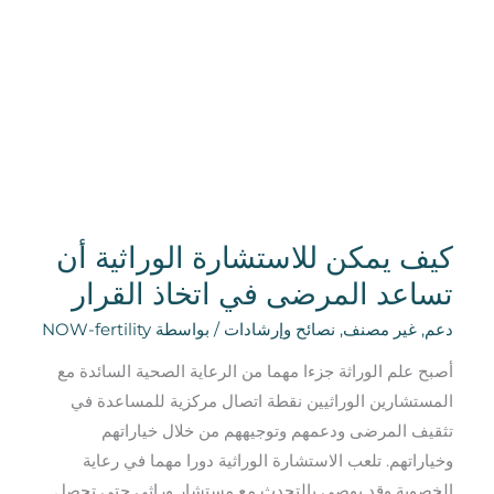
في
اتخاذ
القرار
كيف يمكن للاستشارة الوراثية أن
تساعد المرضى في اتخاذ القرار
دعم
,
غير مصنف
,
نصائح وإرشادات
/ بواسطة
NOW-fertility
أصبح علم الوراثة جزءا مهما من الرعاية الصحية السائدة مع
المستشارين الوراثيين نقطة اتصال مركزية للمساعدة في
تثقيف المرضى ودعمهم وتوجيههم من خلال خياراتهم
وخياراتهم. تلعب الاستشارة الوراثية دورا مهما في رعاية
الخصوبة وقد يوصى بالتحدث مع مستشار وراثي حتى تحصل