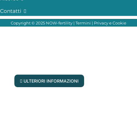
Contatti
Copyright © 2025 NOW-fertility |
Termini
|
Privacy e Cookie
Le vostre domande, risposte in diretta!
Unisciti ai nostri esperti di fertilità per il
prossimo forum di domande e risposte
ULTERIORI INFORMAZIONI