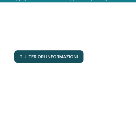
Le vostre domande, risposte in diretta!
Unisciti ai nostri esperti di fertilità per il
prossimo forum di domande e risposte
ULTERIORI INFORMAZIONI