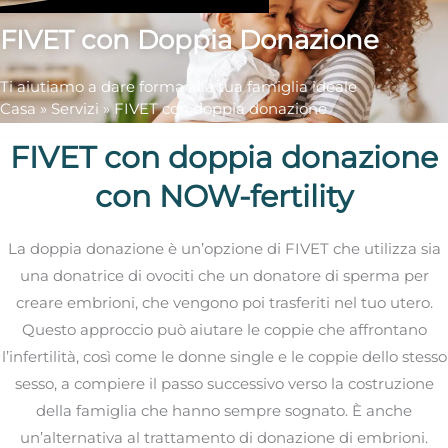
FIVET con Doppia Donazione
Ti aiutiamo a dare forma alla tua famiglia ideale
Casa
»
Servizi
»
FIVET con doppia donazione
FIVET con doppia donazione
con NOW-fertility
La doppia donazione è un’opzione di FIVET che utilizza sia
una donatrice di ovociti che un donatore di sperma per
creare embrioni, che vengono poi trasferiti nel tuo utero.
Questo approccio può aiutare le coppie che affrontano
l’infertilità, così come le donne single e le coppie dello stesso
sesso, a compiere il passo successivo verso la costruzione
della famiglia che hanno sempre sognato. È anche
un’alternativa al trattamento di donazione di embrioni.