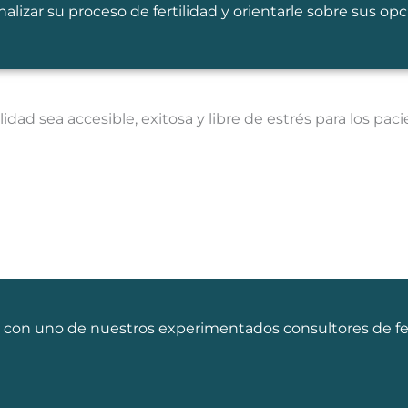
lizar su proceso de fertilidad y orientarle sobre sus opc
dad sea accesible, exitosa y libre de estrés para los paci
ta con uno de nuestros experimentados consultores de fer