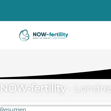
NOW-fertility
- Londre
Inicio
»
Ubicaciones
»
Clínica de FIV – Londres, Reino Un
Resumen