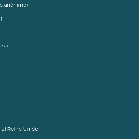
no anónimo)
)
da)
n el Reino Unido