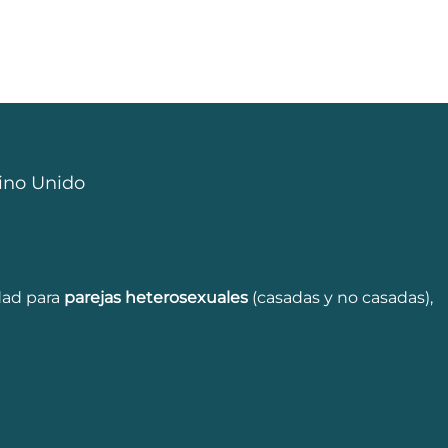
eino Unido
dad para
parejas
heterosexuales
(casadas y no casadas),