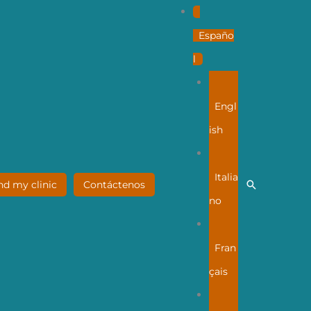
Españo
l
Engl
ish
Italia
Buscar
nd my clinic
Contáctenos
no
Fran
çais