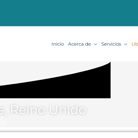
Inicio
Acerca de
Servicios
Ub
s, Reino Unido
ido