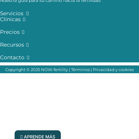
Nuestra guía para su camino hacia la fertilidad
Servicios
Clínicas
Precios
Recursos
Contacto
Copyright © 2025 NOW-fertility |
Términos
|
Privacidad y cookies
¡Tus preguntas, respondidas en directo!
Únete a nuestros expertos en fertilidad en
nuestro próximo foro de preguntas y
respuestas
APRENDE MÁS