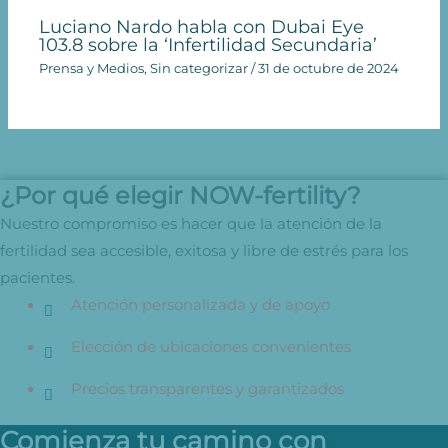
Luciano Nardo habla con Dubai Eye
103.8 sobre la ‘Infertilidad Secundaria’
Prensa y Medios
,
Sin categorizar
/
31 de octubre de 2024
¿Por qué elegir NOW-fertility?
Nuestro compromiso es hacer que la atención de la
fertilidad sea accesible, exitosa y libre de estrés para los
pacientes.
Atención personalizada y de apoyo
Elección de ubicaciones convenientes
Precios transparentes y garantizados
Comienza tu camino con