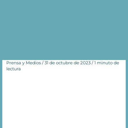
entre subfertilidad e
infertilidad
Inicio
Prensa y Medios
La fundadora de NOW-fertility explica la diferencia
entre subfertilidad e infertilidad
Prensa y Medios
/
31 de octubre de 2023
/
1 minuto de
lectura