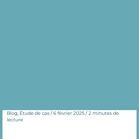
Le parcours NOW-fertility
Jamila
Accueil
Blog
Le parcours NOW-fertility Jamila
Blog
,
Étude de cas
/
6 février 2025
/
2 minutes de
lecture