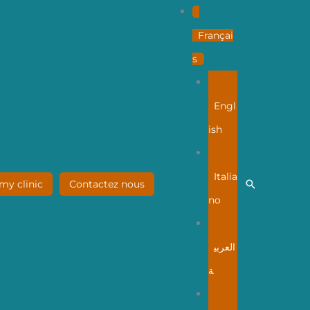
Françai
s
Engl
ish
Italia
Recherche
my clinic
Contactez nous
no
العربي
ة