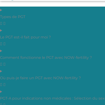
Types de PGT
Le PGT est-il fait pour moi ?
Comment fonctionne le PGT avec NOW-fertility ?
Où puis-je faire un PGT avec NOW-fertility ?
PGT-A pour indications non médicales : Sélection du se