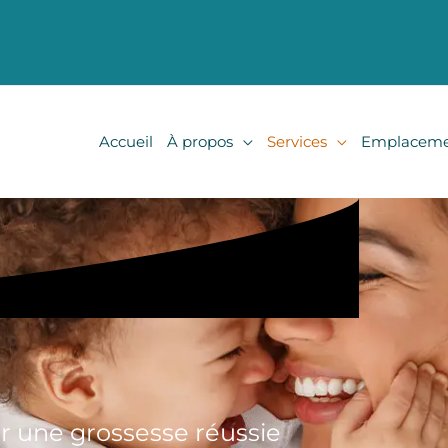
Accueil
À propos
Services
Emplaceme
r une grossesse réussie