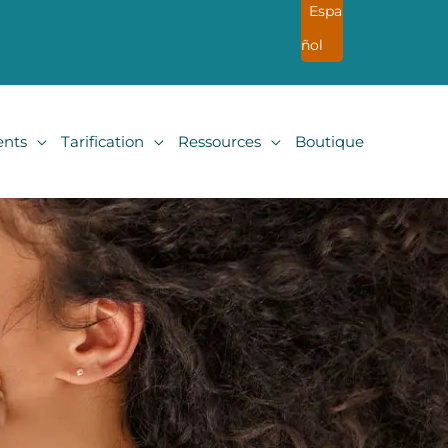
Espa
ñol
nts
Tarification
Ressources
Boutique