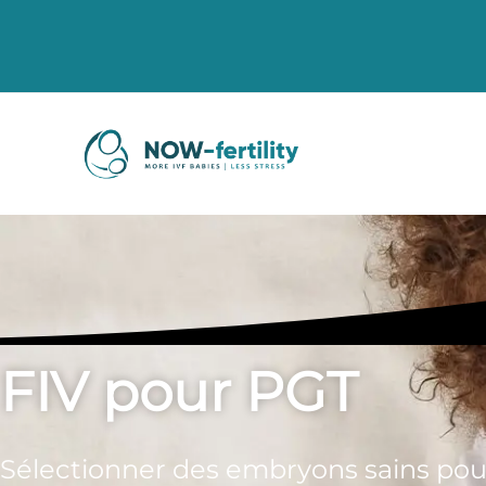
FIV pour PGT
Sélectionner des embryons sains pou