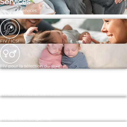
Services
Accueil
»
Services
FIV / ICSI
FIV pour la sélection du sexe
FIV avec ovules de donneuse
FIV avec don de sperme