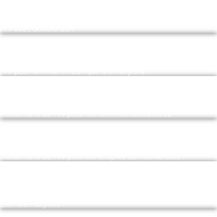
FIV avec double don
FIV pour la mise en banque d’embryons
Traitement de FIV pour les femmes célibataires
Traitement de FIV pour les couples de même sexe
Don d’embryons