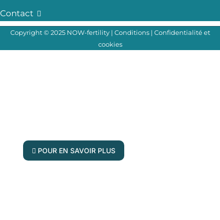
Contact
Copyright © 2025 NOW-fertility |
Conditions
|
Confidentialité et
cookies
Vos questions, réponses en direct !
Rejoignez nos experts en fertilité pour
notre prochain forum de questions-
réponses
POUR EN SAVOIR PLUS