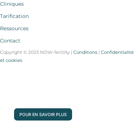
Cliniques
Tarification
Ressources
Contact
Copyright © 2025 NOW-fertility |
Conditions
|
Confidentialité
et cookies
Vos questions, réponses en direct !
Rejoignez nos experts en fertilité pour
notre prochain forum de questions-
réponses
POUR EN SAVOIR PLUS