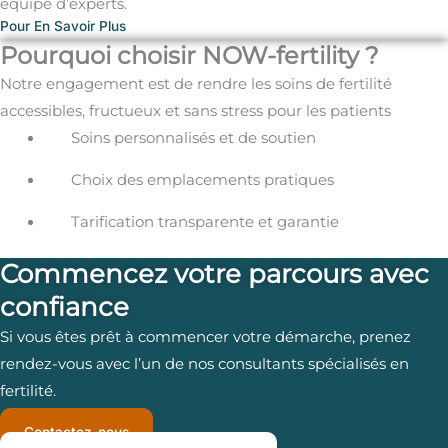
équipe d’experts.
Pour En Savoir Plus
Pourquoi choisir NOW-fertility ?
Notre engagement est de rendre les soins de fertilité
accessibles, fructueux et sans stress pour les patients
Soins personnalisés et de soutien
Choix des emplacements pratiques
Tarification transparente et garantie
Commencez votre parcours avec
confiance
Si vous êtes prêt à commencer votre démarche, prenez
rendez-vous avec l’un de nos consultants spécialisés en
fertilité.
Contactez-nous