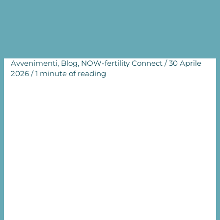
Connect – Aprile 2026
Home
Blog
Forum NOW-fertility Connect – Aprile 2026
Avvenimenti
,
Blog
,
NOW-fertility Connect
/
30 Aprile
2026
/
1 minute of reading