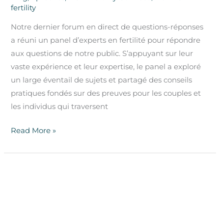
Connect
fertility
–
février
Notre dernier forum en direct de questions-réponses
2026
a réuni un panel d’experts en fertilité pour répondre
aux questions de notre public. S’appuyant sur leur
vaste expérience et leur expertise, le panel a exploré
un large éventail de sujets et partagé des conseils
pratiques fondés sur des preuves pour les couples et
les individus qui traversent
Read More »
Forum
NOW-
fertility
Connect