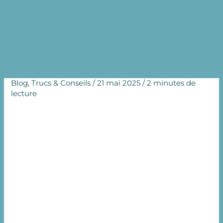
cancer de l’enfant ?
Accueil
Blog
La fertilité masculine peut-elle être restaurée après un
cancer de l’enfant ?
Blog
,
Trucs & Conseils
/
21 mai 2025
/
2 minutes de
lecture